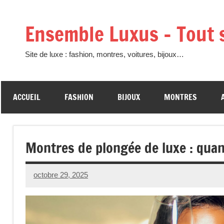
Aller
au
Ensemble Luxus – Tout s
contenu
Site de luxe : fashion, montres, voitures, bijoux…
ACCUEIL
FASHION
BIJOUX
MONTRES
Montres de plongée de luxe : quand
octobre 29, 2025
Raoul
Chalamet