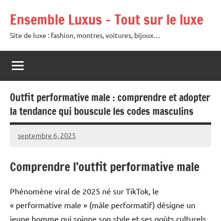
Aller
Ensemble Luxus – Tout sur le luxe
au
contenu
Site de luxe : fashion, montres, voitures, bijoux…
Outfit performative male : comprendre et adopter
la tendance qui bouscule les codes masculins
septembre 6, 2025
Raoul
Chalamet
Comprendre l’outfit performative male
Phénomène viral de 2025 né sur TikTok, le
« performative male » (mâle performatif) désigne un
jeune homme qui soigne son style et ses goûts culturels