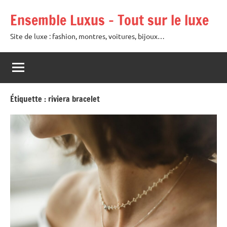
Aller
Ensemble Luxus – Tout sur le luxe
au
contenu
Site de luxe : fashion, montres, voitures, bijoux…
Étiquette :
riviera bracelet