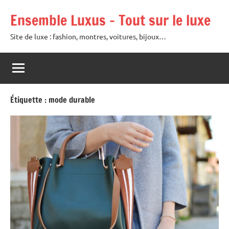
Aller
Ensemble Luxus – Tout sur le luxe
au
contenu
Site de luxe : fashion, montres, voitures, bijoux…
Étiquette :
mode durable