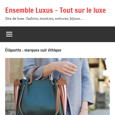
Aller
Ensemble Luxus – Tout sur le luxe
au
contenu
Site de luxe : fashion, montres, voitures, bijoux…
Étiquette :
marques cuir éthique